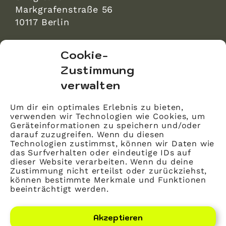
Markgrafenstraße 56
10117 Berlin
bvitg Service GmbH
Cookie-
Markgrafenstraße 56
Zustimmung
10117 Berlin
verwalten
info@bvitg.de
Um dir ein optimales Erlebnis zu bieten,
verwenden wir Technologien wie Cookies, um
Impressum
Geräteinformationen zu speichern und/oder
Kontakt
darauf zuzugreifen. Wenn du diesen
Technologien zustimmst, können wir Daten wie
Datenschutz
das Surfverhalten oder eindeutige IDs auf
dieser Website verarbeiten. Wenn du deine
Mitglied werden
Zustimmung nicht erteilst oder zurückziehst,
können bestimmte Merkmale und Funktionen
beeinträchtigt werden.
LinkedIn
YouTube
Akzeptieren