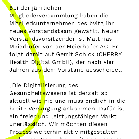
Bei der jährlichen
Mitgliederversammlung haben die
Mitgliedsunternehmen des bvitg ihr
neues Vorstandsteam gewählt. Neuer
Vorstandsvorsitzender ist Matthias
Meierhofer von der Meierhofer AG. Er
folgt damit auf Gerrit Schick (CHERRY
Health Digital GmbH), der nach vier
Jahren aus dem Vorstand ausscheidet.
„Die Digitalisierung des
Gesundheitswesens ist derzeit so
aktuell wie nie und muss endlich in die
breite Versorgung ankommen. Dafür ist
ein freier und leistungsfähiger Markt
unerlässlich. Wir möchten diesen
Prozess weiterhin aktiv mitgestalten