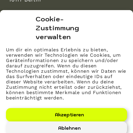
bvitg Service GmbH
Cookie-
Markgrafenstraße 56
Zustimmung
10117 Berlin
verwalten
info@bvitg.de
Um dir ein optimales Erlebnis zu bieten,
verwenden wir Technologien wie Cookies, um
Impressum
Geräteinformationen zu speichern und/oder
Kontakt
darauf zuzugreifen. Wenn du diesen
Technologien zustimmst, können wir Daten wie
Datenschutz
das Surfverhalten oder eindeutige IDs auf
dieser Website verarbeiten. Wenn du deine
Mitglied werden
Zustimmung nicht erteilst oder zurückziehst,
können bestimmte Merkmale und Funktionen
beeinträchtigt werden.
LinkedIn
YouTube
Akzeptieren
Ablehnen
Bundesverband Gesundheits-IT – bvitg e. V.