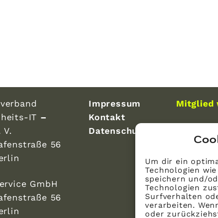
verband
Impressum
Mitglied
heits-IT
–
Kontakt
 V.
Datenschutz
Coo
afenstraße 56
erlin
Um dir ein optima
Technologien wie
speichern und/od
Service GmbH
Technologien zus
Surfverhalten ode
afenstraße 56
verarbeiten. Wen
erlin
oder zurückzieh