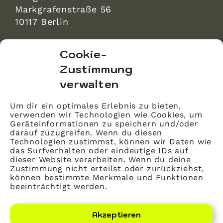
Markgrafenstraße 56
10117 Berlin
bvitg Service GmbH
Cookie-
Markgrafenstraße 56
Zustimmung
10117 Berlin
verwalten
info@bvitg.de
Um dir ein optimales Erlebnis zu bieten,
verwenden wir Technologien wie Cookies, um
Impressum
Geräteinformationen zu speichern und/oder
Kontakt
darauf zuzugreifen. Wenn du diesen
Technologien zustimmst, können wir Daten wie
Datenschutz
das Surfverhalten oder eindeutige IDs auf
dieser Website verarbeiten. Wenn du deine
Mitglied werden
Zustimmung nicht erteilst oder zurückziehst,
können bestimmte Merkmale und Funktionen
beeinträchtigt werden.
LinkedIn
YouTube
Akzeptieren