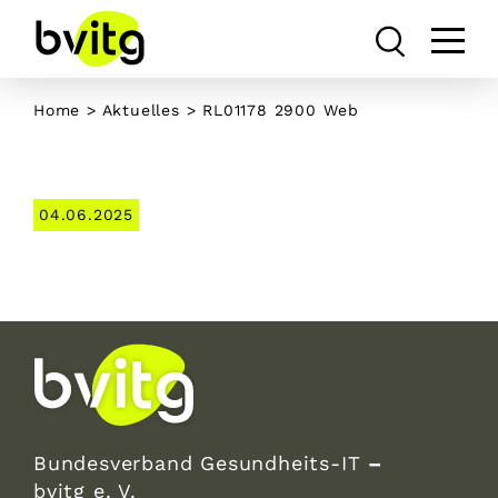
Skip
to
content
Home
>
Aktuelles
> RL01178 2900 Web
04.06.2025
Bundesverband Gesundheits-IT
–
bvitg e. V.