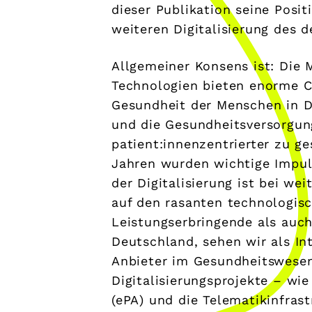
dieser Publikation seine Posi
weiteren Digitalisierung des 
Allgemeiner Konsens ist: Die M
Technologien bieten enorme 
Gesundheit der Menschen in D
und die Gesundheitsversorgung
patient:innenzentrierter zu ge
Jahren wurden wichtige Impul
der Digitalisierung ist bei we
auf den rasanten technologisc
Leistungserbringende als auch 
Deutschland, sehen wir als In
Anbieter im Gesundheitswesen
Digitalisierungsprojekte – wie
(ePA) und die Telematikinfras