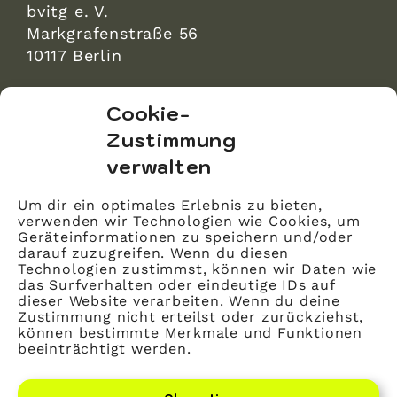
bvitg e. V.
Markgrafenstraße 56
10117 Berlin
bvitg Service GmbH
Cookie-
Markgrafenstraße 56
Zustimmung
10117 Berlin
verwalten
info@bvitg.de
Um dir ein optimales Erlebnis zu bieten,
verwenden wir Technologien wie Cookies, um
Impressum
Geräteinformationen zu speichern und/oder
Kontakt
darauf zuzugreifen. Wenn du diesen
Technologien zustimmst, können wir Daten wie
Datenschutz
das Surfverhalten oder eindeutige IDs auf
dieser Website verarbeiten. Wenn du deine
Mitglied werden
Zustimmung nicht erteilst oder zurückziehst,
können bestimmte Merkmale und Funktionen
beeinträchtigt werden.
LinkedIn
YouTube