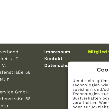
verband
Impressum
Mitglied
heits-IT
–
Kontakt
 V.
Datenschutz
Coo
afenstraße 56
erlin
Um dir ein optima
Technologien wie
speichern und/od
Service GmbH
Technologien zus
Surfverhalten ode
afenstraße 56
verarbeiten. Wen
erlin
oder zurückzieh