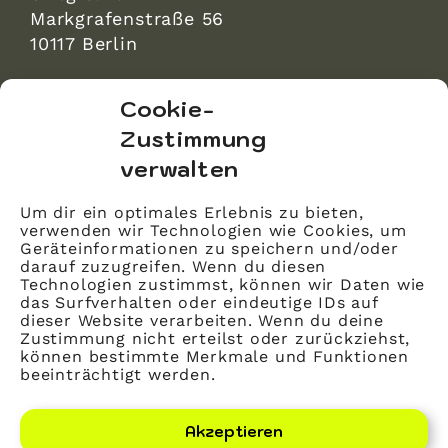
Markgrafenstraße 56
10117 Berlin
bvitg Service GmbH
Cookie-
Markgrafenstraße 56
Zustimmung
10117 Berlin
verwalten
info@bvitg.de
Um dir ein optimales Erlebnis zu bieten,
verwenden wir Technologien wie Cookies, um
Impressum
Geräteinformationen zu speichern und/oder
Kontakt
darauf zuzugreifen. Wenn du diesen
Technologien zustimmst, können wir Daten wie
Datenschutz
das Surfverhalten oder eindeutige IDs auf
dieser Website verarbeiten. Wenn du deine
Mitglied werden
Zustimmung nicht erteilst oder zurückziehst,
können bestimmte Merkmale und Funktionen
beeinträchtigt werden.
LinkedIn
YouTube
Akzeptieren