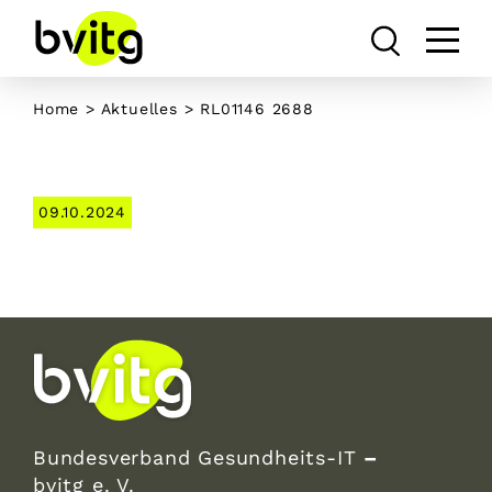
Skip
to
content
Home
>
Aktuelles
> RL01146 2688
09.10.2024
Bundesverband Gesundheits-IT
–
bvitg e. V.