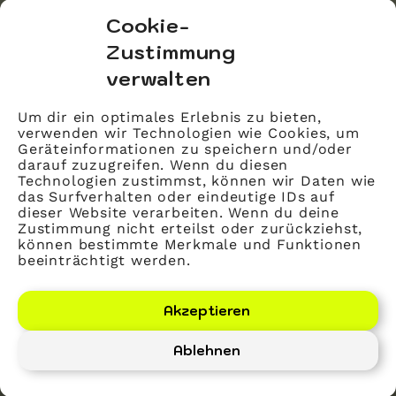
bvitg Service GmbH
Cookie-
Markgrafenstraße 56
Zustimmung
10117 Berlin
verwalten
info@bvitg.de
Um dir ein optimales Erlebnis zu bieten,
verwenden wir Technologien wie Cookies, um
Impressum
Geräteinformationen zu speichern und/oder
Kontakt
darauf zuzugreifen. Wenn du diesen
Technologien zustimmst, können wir Daten wie
Datenschutz
das Surfverhalten oder eindeutige IDs auf
dieser Website verarbeiten. Wenn du deine
Mitglied werden
Zustimmung nicht erteilst oder zurückziehst,
können bestimmte Merkmale und Funktionen
beeinträchtigt werden.
LinkedIn
YouTube
Akzeptieren
Ablehnen
Bundesverband Gesundheits-IT – bvitg e. V.
©
2026