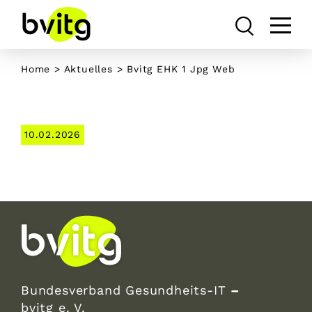
Skip
to
content
Home
>
Aktuelles
> Bvitg EHK 1 Jpg Web
10.02.2026
Bundesverband Gesundheits-IT
–
bvitg e. V.