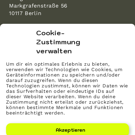
Markgrafenstraße 56
10117 Berlin
bvitg Service GmbH
Cookie-
Markgrafenstraße 56
Zustimmung
10117 Berlin
verwalten
info@bvitg.de
Um dir ein optimales Erlebnis zu bieten,
verwenden wir Technologien wie Cookies, um
Impressum
Geräteinformationen zu speichern und/oder
Kontakt
darauf zuzugreifen. Wenn du diesen
Technologien zustimmst, können wir Daten wie
Datenschutz
das Surfverhalten oder eindeutige IDs auf
dieser Website verarbeiten. Wenn du deine
Mitglied werden
Zustimmung nicht erteilst oder zurückziehst,
können bestimmte Merkmale und Funktionen
beeinträchtigt werden.
LinkedIn
YouTube
Akzeptieren