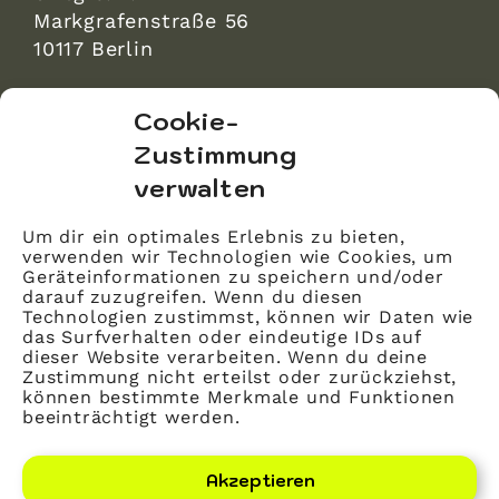
Markgrafenstraße 56
10117 Berlin
bvitg Service GmbH
Cookie-
Markgrafenstraße 56
Zustimmung
10117 Berlin
verwalten
info@bvitg.de
Um dir ein optimales Erlebnis zu bieten,
verwenden wir Technologien wie Cookies, um
Impressum
Geräteinformationen zu speichern und/oder
Kontakt
darauf zuzugreifen. Wenn du diesen
Technologien zustimmst, können wir Daten wie
Datenschutz
das Surfverhalten oder eindeutige IDs auf
dieser Website verarbeiten. Wenn du deine
Mitglied werden
Zustimmung nicht erteilst oder zurückziehst,
können bestimmte Merkmale und Funktionen
beeinträchtigt werden.
LinkedIn
YouTube
Akzeptieren