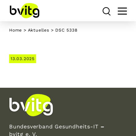
Skip
to
content
Home
>
Aktuelles
> DSC 5338
13.03.2025
Bundesverband Gesundheits-IT
–
bvitg e. V.