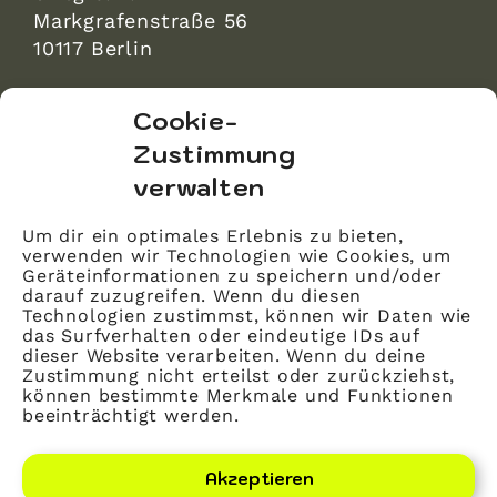
Markgrafenstraße 56
10117 Berlin
bvitg Service GmbH
Cookie-
Markgrafenstraße 56
Zustimmung
10117 Berlin
verwalten
info@bvitg.de
Um dir ein optimales Erlebnis zu bieten,
verwenden wir Technologien wie Cookies, um
Impressum
Geräteinformationen zu speichern und/oder
Kontakt
darauf zuzugreifen. Wenn du diesen
Technologien zustimmst, können wir Daten wie
Datenschutz
das Surfverhalten oder eindeutige IDs auf
dieser Website verarbeiten. Wenn du deine
Mitglied werden
Zustimmung nicht erteilst oder zurückziehst,
können bestimmte Merkmale und Funktionen
beeinträchtigt werden.
LinkedIn
YouTube
Akzeptieren