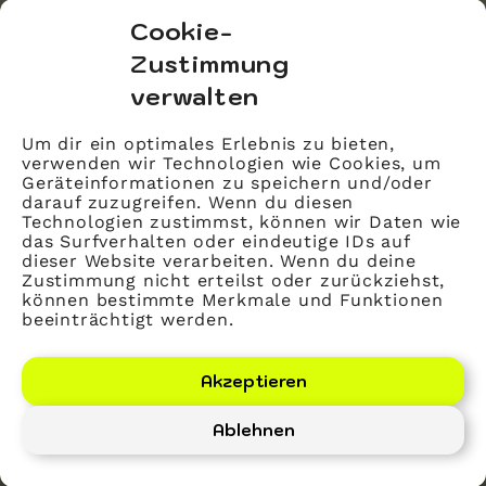
bvitg Service GmbH
Cookie-
Markgrafenstraße 56
Zustimmung
10117 Berlin
verwalten
info@bvitg.de
Um dir ein optimales Erlebnis zu bieten,
verwenden wir Technologien wie Cookies, um
Impressum
Geräteinformationen zu speichern und/oder
Kontakt
darauf zuzugreifen. Wenn du diesen
Technologien zustimmst, können wir Daten wie
Datenschutz
das Surfverhalten oder eindeutige IDs auf
dieser Website verarbeiten. Wenn du deine
Mitglied werden
Zustimmung nicht erteilst oder zurückziehst,
können bestimmte Merkmale und Funktionen
beeinträchtigt werden.
LinkedIn
YouTube
Akzeptieren
Ablehnen
Bundesverband Gesundheits-IT – bvitg e. V.
©
2026