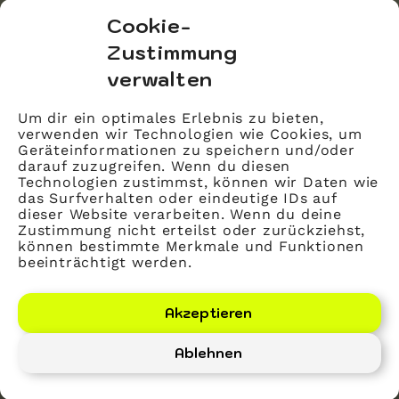
bvitg Service GmbH
Cookie-
Markgrafenstraße 56
Zustimmung
10117 Berlin
verwalten
info@bvitg.de
Um dir ein optimales Erlebnis zu bieten,
verwenden wir Technologien wie Cookies, um
Impressum
Geräteinformationen zu speichern und/oder
Kontakt
darauf zuzugreifen. Wenn du diesen
Technologien zustimmst, können wir Daten wie
Datenschutz
das Surfverhalten oder eindeutige IDs auf
dieser Website verarbeiten. Wenn du deine
Mitglied werden
Zustimmung nicht erteilst oder zurückziehst,
können bestimmte Merkmale und Funktionen
beeinträchtigt werden.
LinkedIn
YouTube
Akzeptieren
Ablehnen
Bundesverband Gesundheits-IT – bvitg e. V.
©
2026