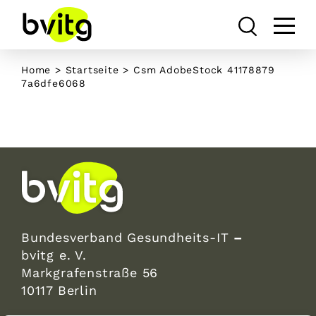
Skip
to
content
Home
>
Startseite
>
Csm AdobeStock 41178879
7a6dfe6068
Bundesverband Gesundheits-IT
–
bvitg e. V.
Markgrafenstraße 56
10117 Berlin