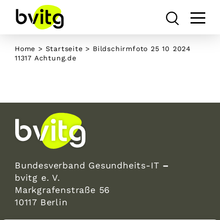
Skip
to
content
Home
>
Startseite
>
Bildschirmfoto 25 10 2024
11317 Achtung.de
Bundesverband Gesundheits-IT
–
bvitg e. V.
Markgrafenstraße 56
10117 Berlin