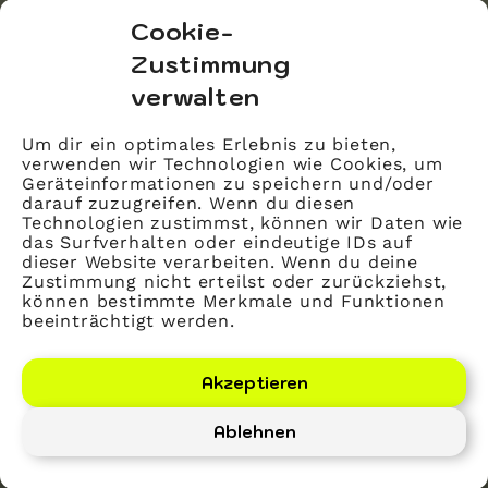
bvitg Service GmbH
Cookie-
Markgrafenstraße 56
Zustimmung
10117 Berlin
verwalten
info@bvitg.de
Um dir ein optimales Erlebnis zu bieten,
verwenden wir Technologien wie Cookies, um
Impressum
Geräteinformationen zu speichern und/oder
Kontakt
darauf zuzugreifen. Wenn du diesen
Technologien zustimmst, können wir Daten wie
Datenschutz
das Surfverhalten oder eindeutige IDs auf
dieser Website verarbeiten. Wenn du deine
Mitglied werden
Zustimmung nicht erteilst oder zurückziehst,
können bestimmte Merkmale und Funktionen
beeinträchtigt werden.
LinkedIn
YouTube
Akzeptieren
Ablehnen
Bundesverband Gesundheits-IT – bvitg e. V.
©
2026