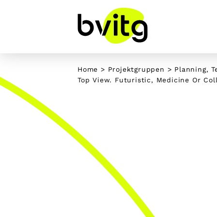
Skip
to
content
Home
>
Projektgruppen
>
Planning, T
Top View. Futuristic, Medicine Or Col