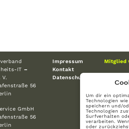
verband
Impressum
Mitglied
heits-IT
–
Kontakt
 V.
Datenschutz
Coo
afenstraße 56
erlin
Um dir ein optima
Technologien wie
speichern und/od
Service GmbH
Technologien zus
Surfverhalten ode
afenstraße 56
verarbeiten. Wen
erlin
oder zurückzieh